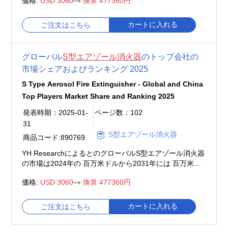
価格:
USD 3060
換算 477360円
5.0%になると予測されている。
カートに入れる
ご注文はこちら
グローバル
S型エアゾール消火器
のトップ会社の
市場シェアおよびランキング 2025
S Type Aerosol Fire Extinguisher - Global and China
Top Players Market Share and Ranking 2025
発表時期：2025-01-
ページ数：102
31
S型エアゾール消火器
商品コード:890769
YH ResearchによるとのグローバルS型エアゾール消火器
の市場は2024年の 百万米ドルから2031年には 百万米ド
ルに成長し、2025年から2031年の間にCAGRは %になる
価格:
USD 3060
換算 477360円
と予測されている。
カートに入れる
ご注文はこちら