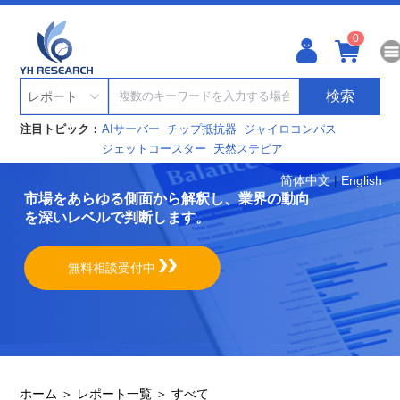
0
検索
レポート
注目トピック：
AIサーバー
チップ抵抗器
ジャイロコンパス
ジェットコースター
天然ステビア
简体中文
|
English
市場をあらゆる側面から解釈し、業界の動向
を深いレベルで判断します。
無料相談受付中
ホーム ＞
レポート一覧 ＞
すべて