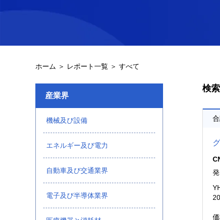
ホーム ＞
レポート一覧 ＞
すべて
検索
産業界
合
機械及び設備
グ
エネルギー及び電力
CN
自動車及び交通業界
発
Y
電子及び半導体業界
2
価