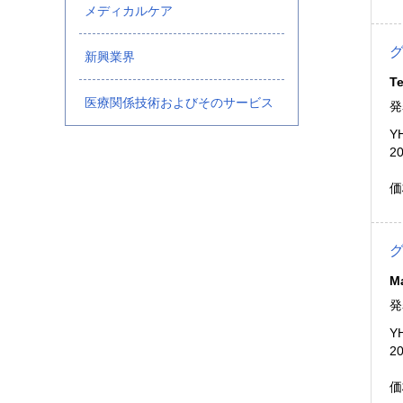
メディカルケア
新興業界
Te
医療関係技術およびそのサービス
発
Y
2
価
Ma
発
Y
2
価