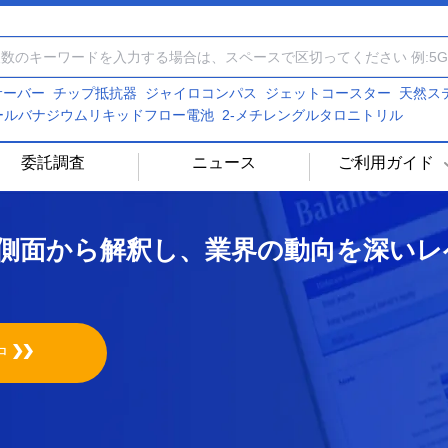
Iサーバー
チップ抵抗器
ジャイロコンパス
ジェットコースター
天然ス
ールバナジウムリキッドフロー電池
2-メチレングルタロニトリル
委託調査
ニュース
ご利用ガイド
側面から解釈し、業界の動向を深いレ
中