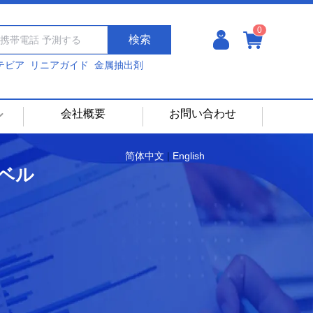
0
検索
テビア
リニアガイド
金属抽出剤
会社概要
お問い合わせ
简体中文
|
English
ベル