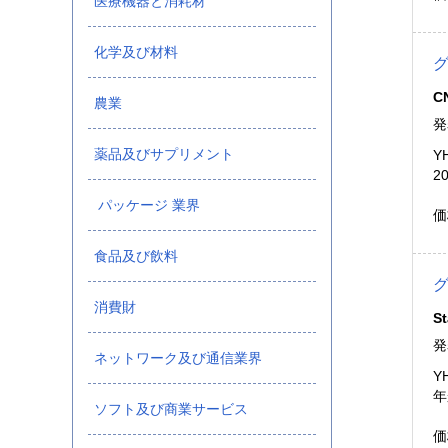
医療機器と消耗材
化学及び材料
グ
CN
農業
発
薬品及びサプリメント
Y
2
パッケージ 業界
価
食品及び飲料
消費財
St
発
ネットワーク及び通信業界
Y
年
ソフト及び商業サービス
価