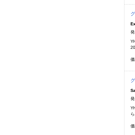
Ex
発
Y
2
価
Sa
発
Y
ら
価