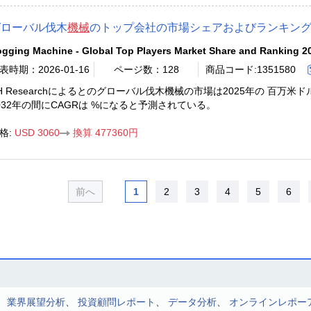
グローバル伐木
機械
のトップ会社の市場シェアおよびランキング 2
gging Machine - Global Top Players Market Share and Ranking 2
表時期：2026-01-16
ページ数：128
商品コード:1351580
H Researchによるとのグローバル伐木機械の市場は2025年の 百万米
032年の間にCAGRは %になると予測されている。
格:
USD 3060
換算 477360円
前へ
1
2
3
4
5
6
、
業界展望分析
、
投資顧問レポート
、
データ分析
、
オンラインレポー