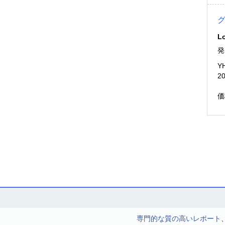
Lo
発
Y
2
価
専門的な質の高いレポート