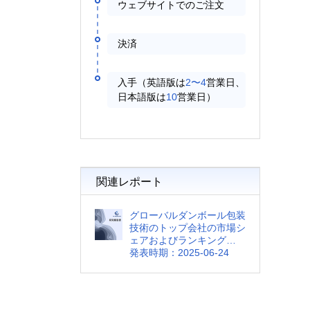
ウェブサイトでのご注文
決済
入手（英語版は
2〜4
営業日、
日本語版は
10
営業日）
関連レポート
グローバルダンボール包装
技術のトップ会社の市場シ
ェアおよびランキング
2025
発表時期：2025-06-24