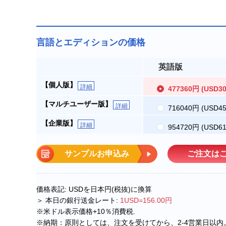
言語とエディションの価格
英語版
【個人版】
詳細
477360円
(USD30
【マルチユーザー版】
詳細
716040円
(USD45
【企業版】
詳細
954720円
(USD61
サンプルお申込み
ご注文は
価格表記: USDを日本円(税抜)に換算
＞ 本日の銀行送金レート:
1USD=156.00円
※米ドル表示価格+10％消費税.
※納期：原則としては、注文を受けてから、2-4営業日以