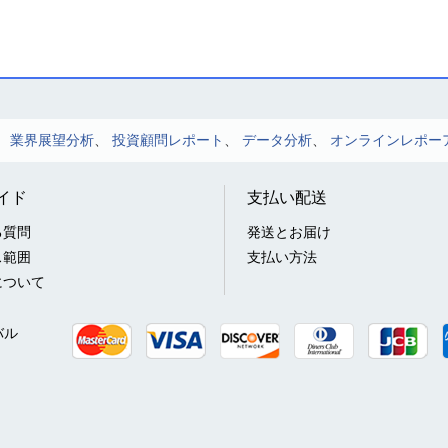
、
業界展望分析
、
投資顧問レポート
、
データ分析
、
オンラインレポー
イド
支払い配送
る質問
発送とお届け
ス範囲
支払い方法
について
バル