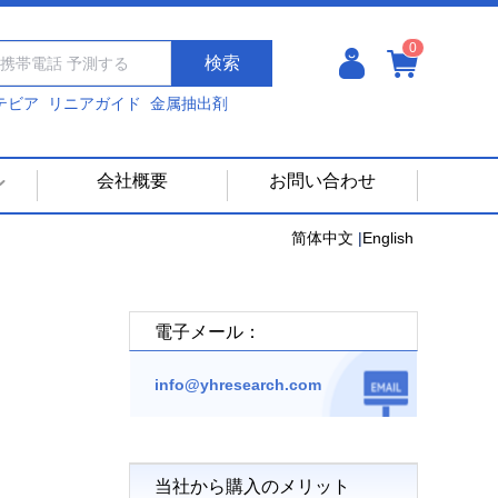
0
検索
テビア
リニアガイド
金属抽出剤
会社概要
お問い合わせ
简体中文
|
English
電子メール：
info@yhresearch.com
当社から購入のメリット