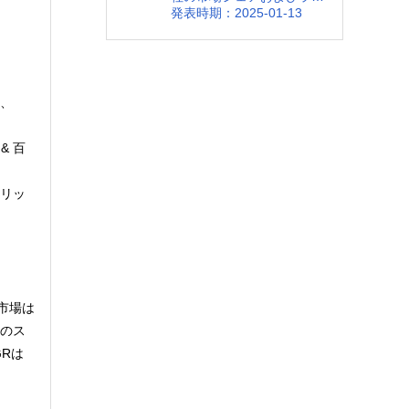
キング 2025
発表時期：2025-01-13
タ、
& 百
万リッ
市場は
国のス
Rは 