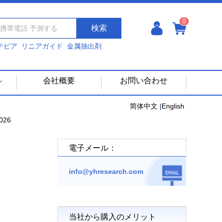
0
検索
テビア
リニアガイド
金属抽出剤
会社概要
お問い合わせ
简体中文
|
English
26
電子メール：
info@yhresearch.com
当社から購入のメリット