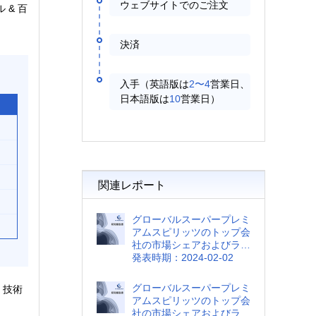
ウェブサイトでのご注文
& 百
決済
入手（英語版は
2〜4
営業日、
日本語版は
10
営業日）
関連レポート
グローバルスーパープレミ
アムスピリッツのトップ会
社の市場シェアおよびラン
キング 2024
発表時期：2024-02-02
グローバルスーパープレミ
、技術
アムスピリッツのトップ会
社の市場シェアおよびラン