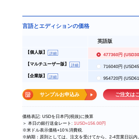
言語とエディションの価格
英語版
【個人版】
詳細
477360円
(USD30
【マルチユーザー版】
詳細
716040円
(USD45
【企業版】
詳細
954720円
(USD61
サンプルお申込み
ご注文は
価格表記: USDを日本円(税抜)に換算
＞ 本日の銀行送金レート:
1USD=156.00円
※米ドル表示価格+10％消費税.
※納期：原則としては、注文を受けてから、2-4営業日以