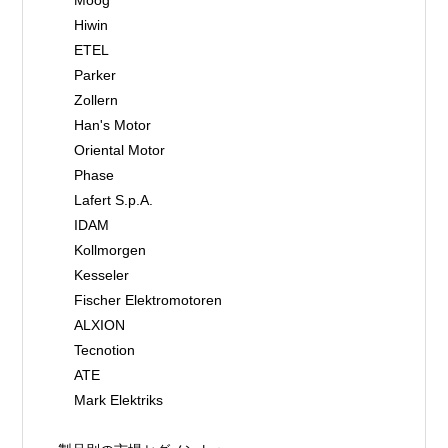
    Hiwin
    ETEL
    Parker
    Zollern
    Han's Motor
    Oriental Motor
    Phase
    Lafert S.p.A.
    IDAM
    Kollmorgen
    Kesseler
    Fischer Elektromotoren
    ALXION
    Tecnotion
    ATE
    Mark Elektriks