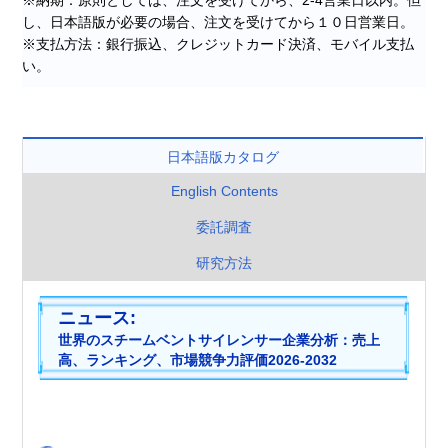
し、日本語版が必要の場合、注文を受けてから１０日営業日。
※支払方法：銀行振込、クレジットカード決済、モバイル支払
い。
日本語版カタログ
English Contents
委託調査
研究方法
ニュース:
世
界
の
ス
チ
ー
ム
ベ
ン
ト
サ
イ
レ
ン
サ
ー
企
業
分
析
：
売
上
高
、
ラ
ン
キ
ン
グ
、
市
場
競
争
力
評
価
2
0
2
6
-
2
0
3
2