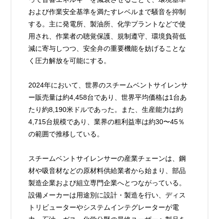
および作業安全基準を満たすレベルまで騒音を抑制
する。主に発電所、製油所、化学プラントなどで使
用され、作業者の聴覚保護、規制遵守、環境負荷低
減に寄与しつつ、安全弁の重要機能を妨げることな
く圧力解放を可能にする。
2024年において、世界のスチームベントサイレンサ
ー販売量は約4,458台であり、世界平均価格は1台あ
たり約8,190米ドルであった。また、生産能力は約
4,715台規模であり、業界の粗利益率は約30〜45％
の範囲で推移している。
スチームベントサイレンサーの産業チェーンは、鋼
材や吸音材などの原材料供給業者から始まり、部品
製造企業および組立専門企業へとつながっている。
設備メーカーは用途別に設計・製造を行い、ディス
トリビューターやシステムインテグレーターが電