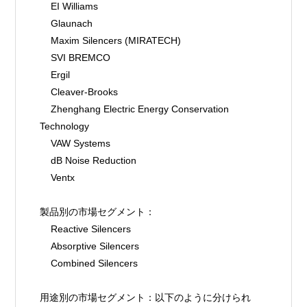
    EI Williams
    Glaunach
    Maxim Silencers (MIRATECH)
    SVI BREMCO
    Ergil
    Cleaver-Brooks
    Zhenghang Electric Energy Conservation 
Technology
    VAW Systems
    dB Noise Reduction
    Ventx
製品別の市場セグメント：
    Reactive Silencers
    Absorptive Silencers
    Combined Silencers
用途別の市場セグメント：以下のように分けられ