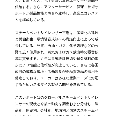
力、石油・ガス、化学分野の最終ユーザーへ製品を
供給する。さらにアフターサービス、保守、技術サ
ポートが製品性能と寿命を維持し、産業エコシステ
ムを構成している。
スチームベントサイレンサー市場は、産業化の進展
と労働衛生・環境騒音規制への意識向上によって成
長している。発電、石油・ガス、化学処理などの分
野で広く使用され、蒸気およびガス放出時の騒音低
減に貢献する。近年は音響設計技術や耐久材料の進
歩により性能と信頼性が向上している。さらに各国
政府の厳格な環境・労働規制が高品質製品の採用を
促進しており、メーカーは多様な産業ニーズに対応
するためカスタマイズ製品の開発を進めている。
このレポートはのグローバルスチームベントサイレ
ンサーの現状と今後の動向を調査および分析し、製
品別、用途別、会社別、地域別と国別のスチームベ