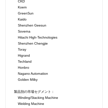
    CKD
    Koem
    GreenSun
    Kaido
    Shenzhen Geesun
    Sovema
    Hitachi High-Technologies
    Shenzhen Chengjie
    Toray
    Higrand
    Techland
    Honbro
    Nagano Automation
    Golden Milky
製品別の市場セグメント：
    Winding/Stacking Machine
    Welding Machine