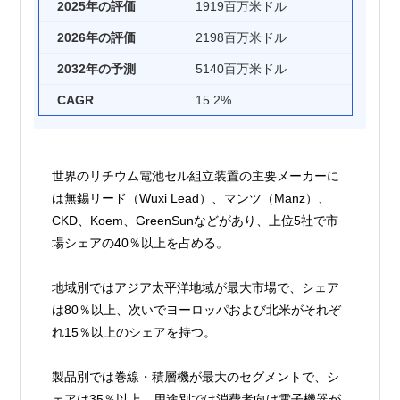
2025年の評価
1919百万米ドル
2026年の評価
2198百万米ドル
2032年の予測
5140百万米ドル
CAGR
15.2%
世界のリチウム電池セル組立装置の主要メーカーに
は無錫リード（Wuxi Lead）、マンツ（Manz）、
CKD、Koem、GreenSunなどがあり、上位5社で市
場シェアの40％以上を占める。
地域別ではアジア太平洋地域が最大市場で、シェア
は80％以上、次いでヨーロッパおよび北米がそれぞ
れ15％以上のシェアを持つ。
製品別では巻線・積層機が最大のセグメントで、シ
ェアは35％以上。用途別では消費者向け電子機器が