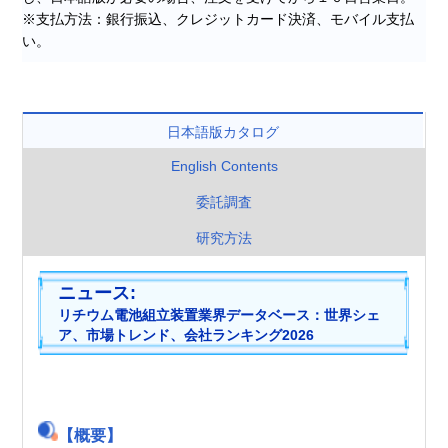
※支払方法：銀行振込、クレジットカード決済、モバイル支払
い。
日本語版カタログ
English Contents
委託調査
研究方法
ニュース:
リ
チ
ウ
ム
電
池
組
立
装
置
業
界
デ
ー
タ
ベ
ー
ス
：
世
界
シ
ェ
ア
、
市
場
ト
レ
ン
ド
、
会
社
ラ
ン
キ
ン
グ
2
0
2
6
【概要】