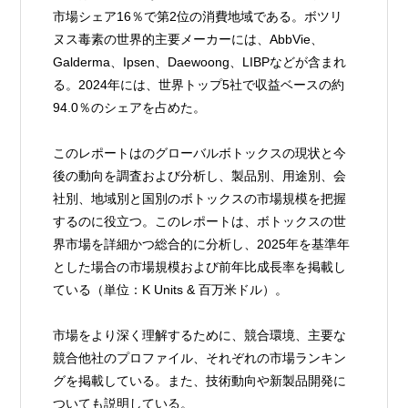
市場シェア16％で第2位の消費地域である。ボツリ
ヌス毒素の世界的主要メーカーには、AbbVie、
Galderma、Ipsen、Daewoong、LIBPなどが含まれ
る。2024年には、世界トップ5社で収益ベースの約
94.0％のシェアを占めた。
このレポートはのグローバルボトックスの現状と今
後の動向を調査および分析し、製品別、用途別、会
社別、地域別と国別のボトックスの市場規模を把握
するのに役立つ。このレポートは、ボトックスの世
界市場を詳細かつ総合的に分析し、2025年を基準年
とした場合の市場規模および前年比成長率を掲載し
ている（単位：K Units & 百万米ドル）。
市場をより深く理解するために、競合環境、主要な
競合他社のプロファイル、それぞれの市場ランキン
グを掲載している。また、技術動向や新製品開発に
ついても説明している。