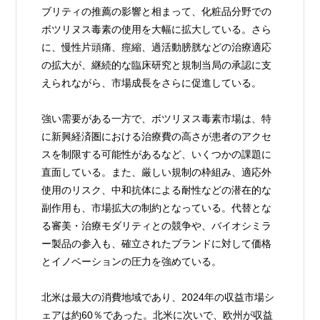
ブリティの推薦の影響と相まって、化粧品分野での
ボツリヌス毒素の使用を大幅に拡大している。さら
に、慢性片頭痛、痙縮、過活動膀胱などの治療適応
の拡大が、継続的な臨床研究と規制当局の承認に支
えられながら、市場成長をさらに促進している。
強い需要がある一方で、ボツリヌス毒素市場は、特
に新興経済圏における治療費の高さが患者のアクセ
スを制限する可能性があるなど、いくつかの課題に
直面している。また、厳しい規制の枠組み、適応外
使用のリスク、中和抗体による耐性などの潜在的な
副作用も、市場拡大の制約となっている。代替とな
る審美・治療モダリティとの競争や、バイオシミラ
ー製品の参入も、確立されたブランドに対して価格
とイノベーションの圧力を強めている。
北米は最大の消費地域であり、2024年の収益市場シ
ェアは約60％であった。北米に次いで、欧州が収益