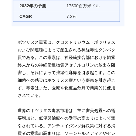
2032年の予測
17500百万米ドル
CAGR
7.2%
ボツリヌス毒素は、クロストリジウム・ボツリヌス
および関連種によって産生される神経毒性タンパク
質である。この毒素は、神経筋接合部における軸索
終末からの神経伝達物質アセチルコリンの放出を阻
害し、それによって弛緩性麻痺を引き起こす。この
細菌への感染はボツリヌス症という疾患を引き起こ
す。毒素はまた、医療や化粧品分野で商業的に使用
されている。
世界のボツリヌス毒素市場は、主に審美処置への需
要増加と、低侵襲治療への受容の高まりによって牽
引されている。アンチエイジング解決策に対する消
費者の意識の高まりは、ソーシャルメディアやセレ