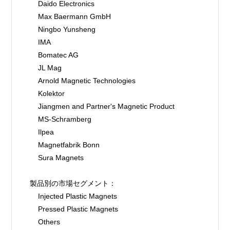
    Daido Electronics
    Max Baermann GmbH
    Ningbo Yunsheng
    IMA
    Bomatec AG
    JL Mag
    Arnold Magnetic Technologies
    Kolektor
    Jiangmen and Partner's Magnetic Product
    MS-Schramberg
    Ilpea
    Magnetfabrik Bonn
    Sura Magnets
製品別の市場セグメント：
    Injected Plastic Magnets
    Pressed Plastic Magnets
    Others