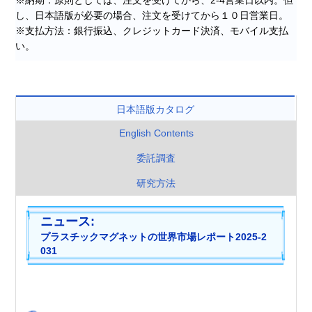
し、日本語版が必要の場合、注文を受けてから１０日営業日。
※支払方法：銀行振込、クレジットカード決済、モバイル支払
い。
日本語版カタログ
English Contents
委託調査
研究方法
ニュース:
プ
ラ
ス
チ
ッ
ク
マ
グ
ネ
ッ
ト
の
世
界
市
場
レ
ポ
ー
ト
2
0
2
5
-
2
0
3
1