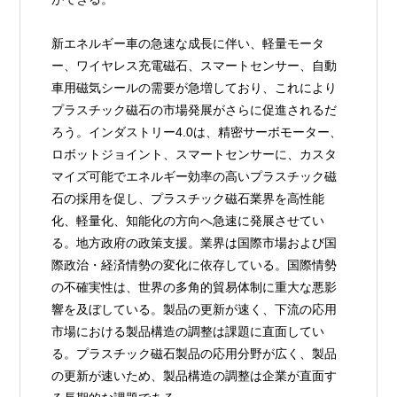
新エネルギー車の急速な成長に伴い、軽量モータ
ー、ワイヤレス充電磁石、スマートセンサー、自動
車用磁気シールの需要が急増しており、これにより
プラスチック磁石の市場発展がさらに促進されるだ
ろう。インダストリー4.0は、精密サーボモーター、
ロボットジョイント、スマートセンサーに、カスタ
マイズ可能でエネルギー効率の高いプラスチック磁
石の採用を促し、プラスチック磁石業界を高性能
化、軽量化、知能化の方向へ急速に発展させてい
る。地方政府の政策支援。業界は国際市場および国
際政治・経済情勢の変化に依存している。国際情勢
の不確実性は、世界の多角的貿易体制に重大な悪影
響を及ぼしている。製品の更新が速く、下流の応用
市場における製品構造の調整は課題に直面してい
る。プラスチック磁石製品の応用分野が広く、製品
の更新が速いため、製品構造の調整は企業が直面す