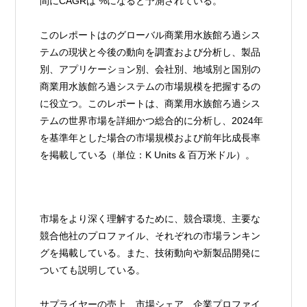
間にCAGRは %になると予測されている。
このレポートはのグローバル商業用水族館ろ過シス
テムの現状と今後の動向を調査および分析し、製品
別、アプリケーション別、会社別、地域別と国別の
商業用水族館ろ過システムの市場規模を把握するの
に役立つ。このレポートは、商業用水族館ろ過シス
テムの世界市場を詳細かつ総合的に分析し、2024年
を基準年とした場合の市場規模および前年比成長率
を掲載している（単位：K Units & 百万米ドル）。
市場をより深く理解するために、競合環境、主要な
競合他社のプロファイル、それぞれの市場ランキン
グを掲載している。また、技術動向や新製品開発に
ついても説明している。
サプライヤーの売上、市場シェア、企業プロファイ