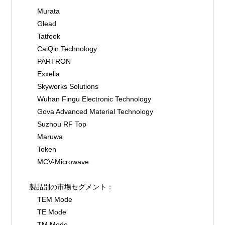
    Murata
    Glead
    Tatfook
    CaiQin Technology
    PARTRON
    Exxelia
    Skyworks Solutions
    Wuhan Fingu Electronic Technology
    Gova Advanced Material Technology
    Suzhou RF Top
    Maruwa
    Token
    MCV-Microwave
製品別の市場セグメント：
    TEM Mode
    TE Mode
    TM Mode